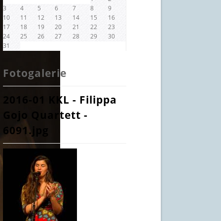
3
4
5
6
7
8
9
10
11
12
13
14
15
16
17
18
19
20
21
22
23
24
25
26
27
28
29
30
31
Fotogalerie
2016-01 KKL - Filippa
Gojo Quartett -
6091.jpg