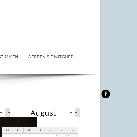
STIMMEN
WERDEN SIE MITGLIED
August
«
»
M
D
M
D
F
S
S
1
2