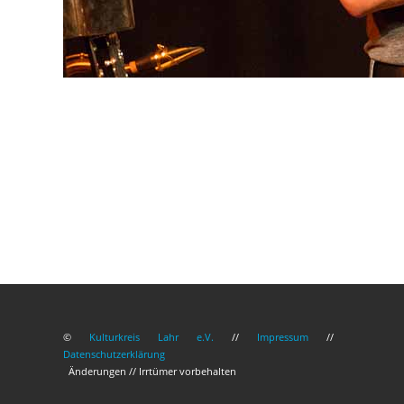
©
Kulturkreis Lahr e.V.
//
Impressum
//
Datenschutzerklärung
Änderungen // Irrtümer vorbehalten