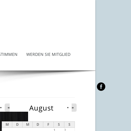
STIMMEN
WERDEN SIE MITGLIED
August
«
»
M
D
M
D
F
S
S
1
2