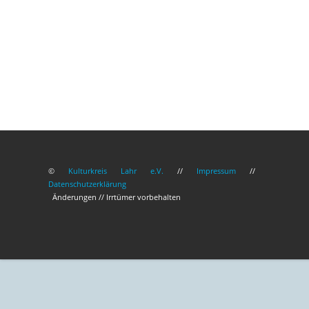
©
Kulturkreis Lahr e.V.
//
Impressum
//
Datenschutzerklärung
Änderungen // Irrtümer vorbehalten