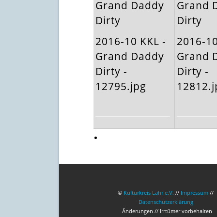
Grand Daddy
Grand 
Dirty
Dirty
2016-10 KKL -
2016-10
Grand Daddy
Grand 
Dirty -
Dirty -
12795.jpg
12812.j
©
Kulturkreis Lahr e.V.
//
Impressum
//
Datenschutzerklärung
Änderungen // Irrtümer vorbehalten