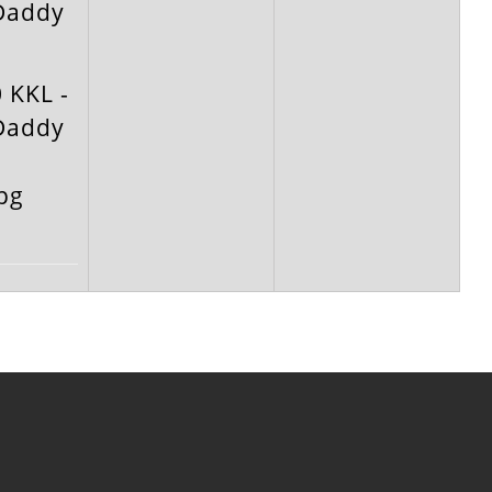
Daddy
 KKL -
Daddy
pg