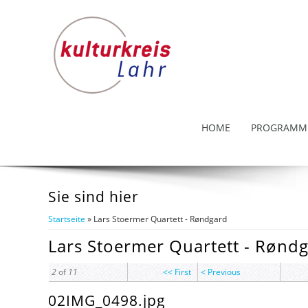
HOME
PROGRAMM
Sie sind hier
Startseite
» Lars Stoermer Quartett - Røndgard
Lars Stoermer Quartett - Rønd
2
of
11
<< First
< Previous
02IMG_0498.jpg