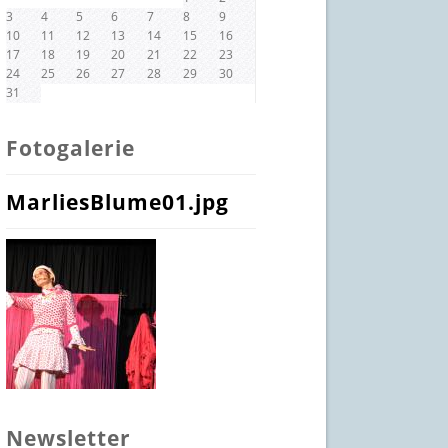
3
4
5
6
7
8
9
10
11
12
13
14
15
16
17
18
19
20
21
22
23
24
25
26
27
28
29
30
31
Fotogalerie
MarliesBlume01.jpg
Newsletter