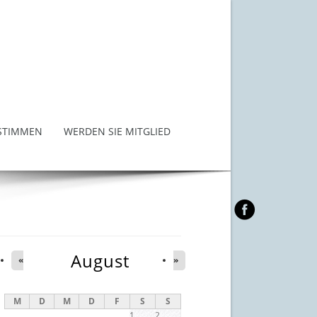
STIMMEN
WERDEN SIE MITGLIED
August
«
»
M
D
M
D
F
S
S
1
2