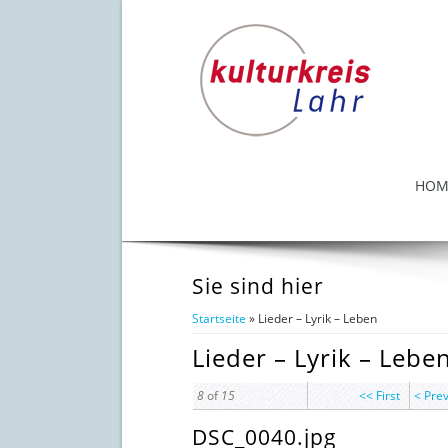
HOM
Sie sind hier
Startseite
» Lieder – Lyrik – Leben
Lieder – Lyrik – Lebe
8
of
15
<< First
< Pre
DSC_0040.jpg