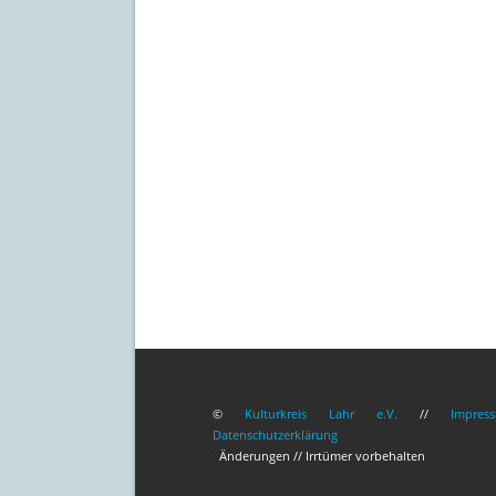
©
Kulturkreis Lahr e.V.
//
Impres
Datenschutzerklärung
Änderungen // Irrtümer vorbehalten