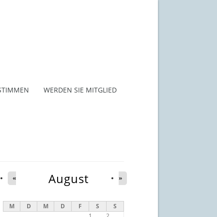
STIMMEN
WERDEN SIE MITGLIED
August
«
»
M
D
M
D
F
S
S
1
2