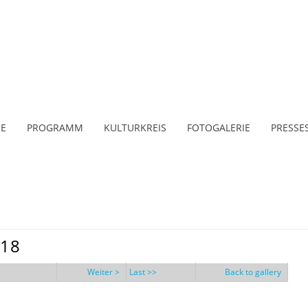
E
PROGRAMM
KULTURKREIS
FOTOGALERIE
PRESSE
018
Weiter >
Last >>
Back to gallery