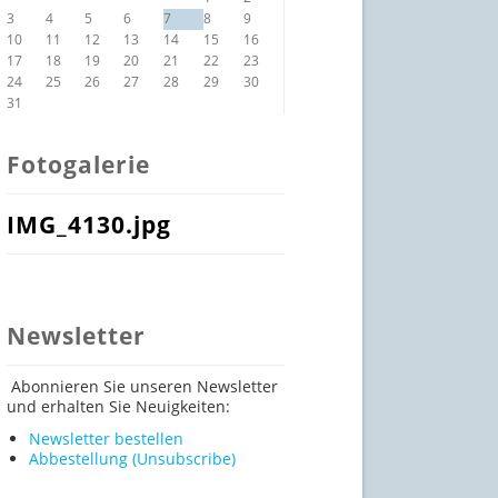
3
4
5
6
7
8
9
10
11
12
13
14
15
16
17
18
19
20
21
22
23
24
25
26
27
28
29
30
31
Fotogalerie
IMG_4130.jpg
Newsletter
Abonnieren Sie unseren Newsletter
und erhalten Sie Neuigkeiten:
Newsletter bestellen
Abbestellung (Unsubscribe)