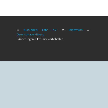
©
Kulturkreis Lahr e.V.
//
Impressum
//
Datenschutzerklärung
Änderungen // Irrtümer vorbehalten