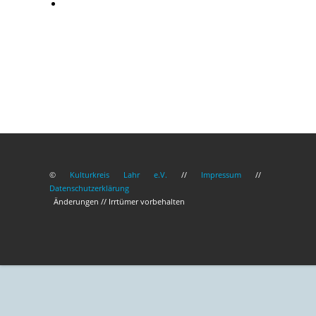
©
Kulturkreis Lahr e.V.
//
Impressum
//
Datenschutzerklärung
Änderungen // Irrtümer vorbehalten