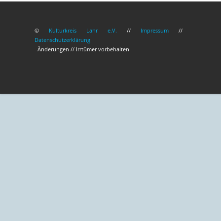
16
©
Kulturkreis Lahr e.V.
//
Impressum
//
Datenschutzerklärung
17
Änderungen // Irrtümer vorbehalten
18
19
20
21
22
23