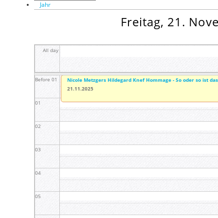
Jahr
Freitag, 21. No
All day
Before 01
Nicole Metzgers Hildegard Knef Hommage - So oder so ist da
21.11.2025
01
02
03
04
05