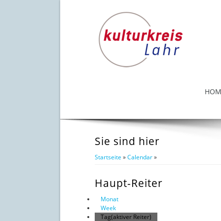
HOM
Sie sind hier
Startseite
»
Calendar
»
Haupt-Reiter
Monat
Week
Tag
(aktiver Reiter)