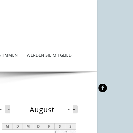
STIMMEN
WERDEN SIE MITGLIED
August
«
»
M
D
M
D
F
S
S
1
2