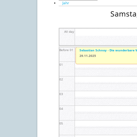
Jahr
Samsta
All day
Before 01
Sebastian Schnoy - Die wunderbare 
29.11.2025
01
02
03
04
05