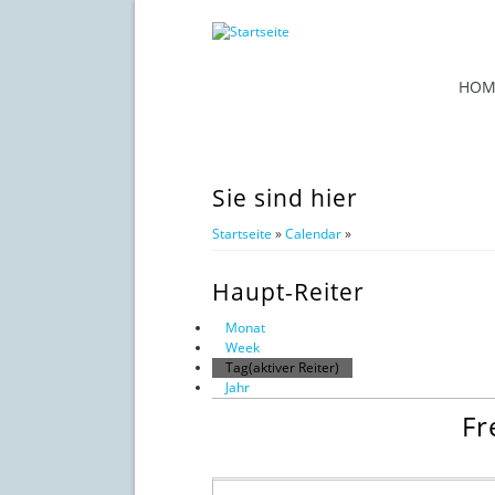
HOM
Sie sind hier
Startseite
»
Calendar
»
Haupt-Reiter
Monat
Week
Tag
(aktiver Reiter)
Jahr
Fr