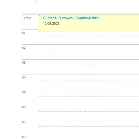
Before 01
Günter A. Buchwald - Slapstick-Helden
12.06.2026
01
02
03
04
05
06
07
08