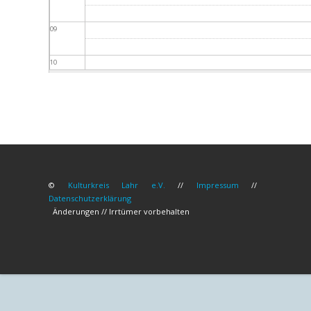
09
10
11
12
13
©
Kulturkreis Lahr e.V.
//
Impressum
//
14
Datenschutzerklärung
Änderungen // Irrtümer vorbehalten
15
16
17