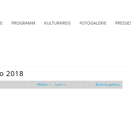
E
PROGRAMM
KULTURKREIS
FOTOGALERIE
PRESSE
io 2018
Weiter >
Last >>
Back to gallery