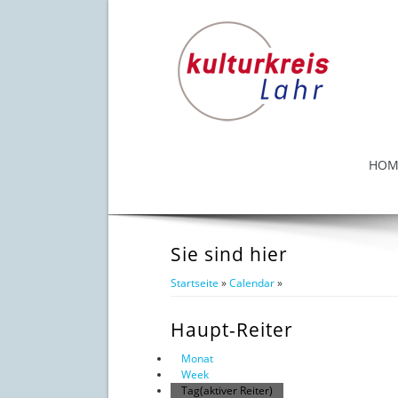
HOM
Sie sind hier
Startseite
»
Calendar
»
Haupt-Reiter
Monat
Week
Tag
(aktiver Reiter)