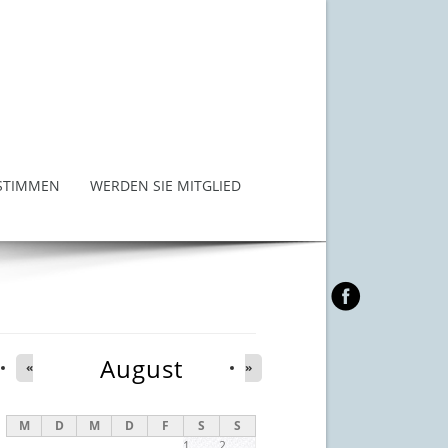
STIMMEN
WERDEN SIE MITGLIED
August
«
»
M
D
M
D
F
S
S
1
2