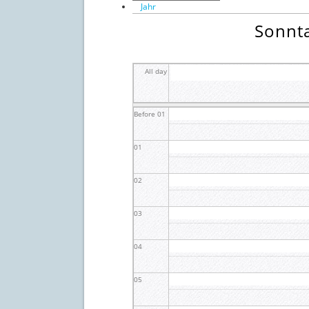
Jahr
Sonnta
All day
Before 01
01
02
03
04
05