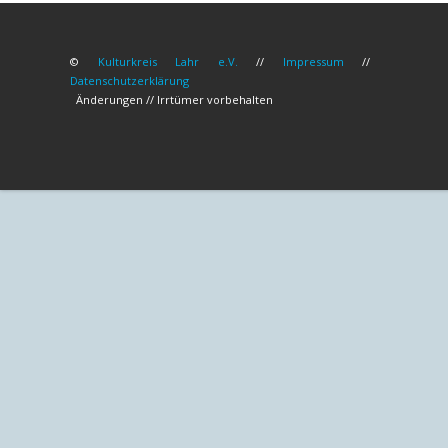
©
Kulturkreis Lahr e.V.
//
Impressum
//
Datenschutzerklärung
Änderungen // Irrtümer vorbehalten